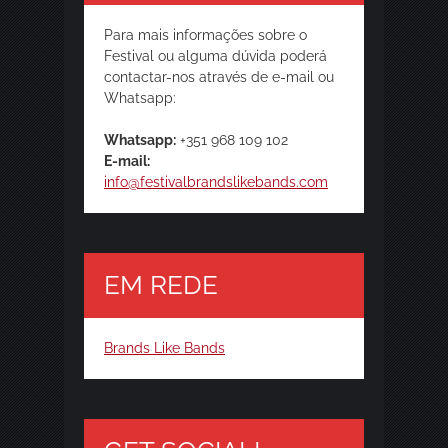
Para mais informações sobre o
Festival ou alguma dúvida poderá
contactar-nos através de e-mail ou
Whatsapp:
Whatsapp:
+351 968 109 102
E-mail:
info@festivalbrandslikebands.com
EM REDE
Brands Like Bands