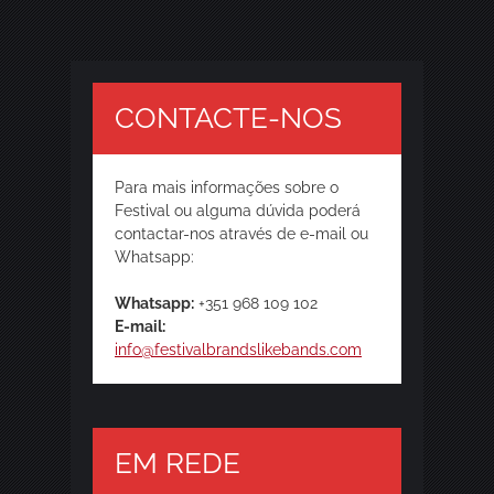
CONTACTE-NOS
Para mais informações sobre o
Festival ou alguma dúvida poderá
contactar-nos através de e-mail ou
Whatsapp:
Whatsapp:
+351 968 109 102
E-mail:
info@festivalbrandslikebands.com
EM REDE