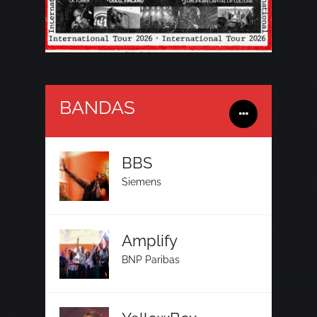
BANDAS
BBS
Siemens
Amplify
BNP Paribas