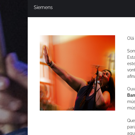
Siemens
Olá
Som
Est
est
von
afi
Ouv
Ban
mús
mús
Que
par
aqu