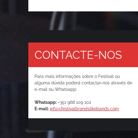
CONTACTE-NOS
Para mais informações sobre o Festival ou
alguma dúvida poderá contactar-nos através de
e-mail ou Whatsapp:
Whatsapp:
+351 968 109 102
E-mail:
info@festivalbrandslikebands.com