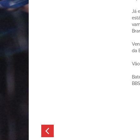
Já 
est
vam
Bra
Ven
da 
Vão 
Bate
BB