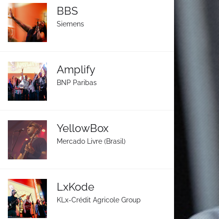
BBS
Siemens
Amplify
BNP Paribas
YellowBox
Mercado Livre (Brasil)
LxKode
KLx-Crédit Agricole Group