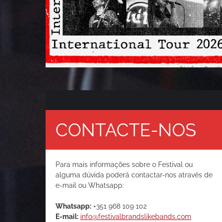
CONTACTE-NOS
Para mais informações sobre o Festival ou
alguma dúvida poderá contactar-nos através de
e-mail ou Whatsapp:
Whatsapp:
+351 968 109 102
E-mail:
info@festivalbrandslikebands.com