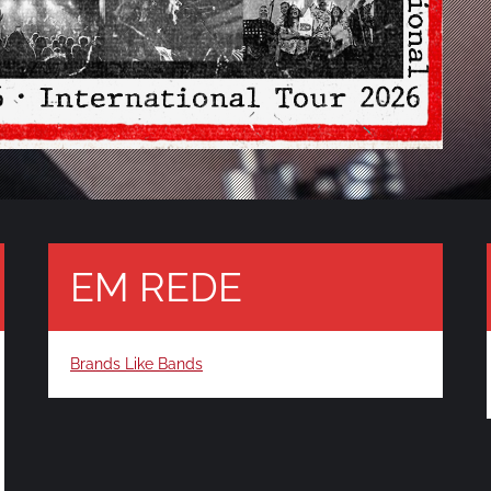
EM REDE
Brands Like Bands