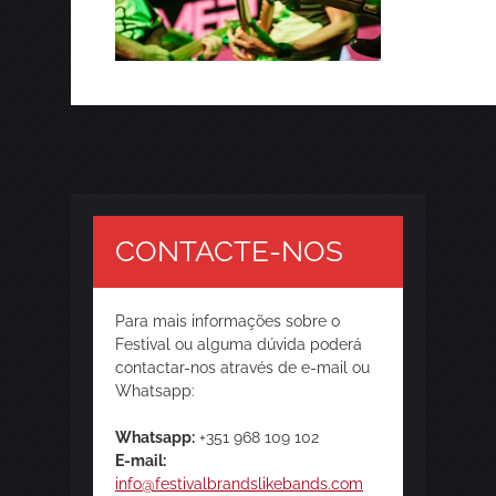
CONTACTE-NOS
Para mais informações sobre o
Festival ou alguma dúvida poderá
contactar-nos através de e-mail ou
Whatsapp:
Whatsapp:
+351 968 109 102
E-mail:
info@festivalbrandslikebands.com