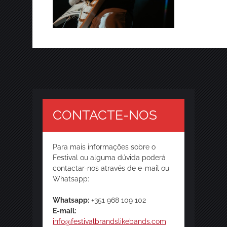
CONTACTE-NOS
Para mais informações sobre o
Festival ou alguma dúvida poderá
contactar-nos através de e-mail ou
Whatsapp:
Whatsapp:
+351 968 109 102
E-mail:
info@festivalbrandslikebands.com